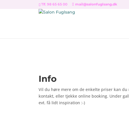
Tlf. 98 65 65 00
mail@salonfuglsang.dk
Info
Vil du høre mere om de enkelte priser kan du r
kontakt, eller tjekke online booking. Under gal
evt. få lidt inspiration :-)