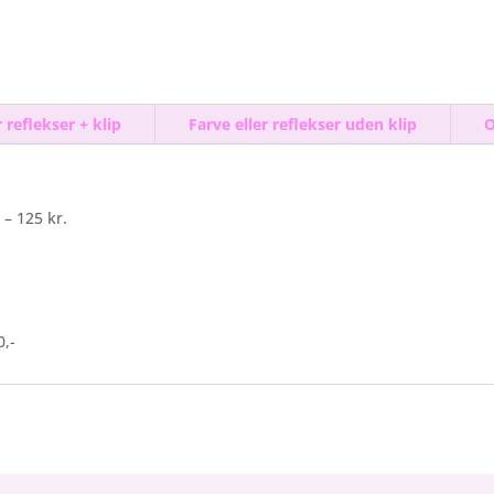
r reflekser + klip
Farve eller reflekser uden klip
O
– 125 kr.
0,-