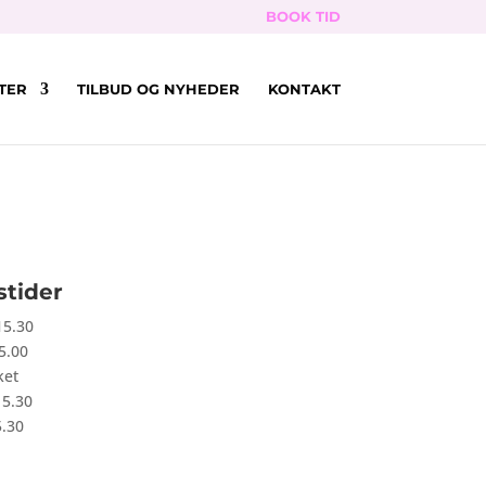
BOOK TID
TER
TILBUD OG NYHEDER
KONTAKT
stider
15.30
5.00
ket
15.30
5.30